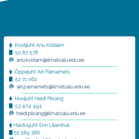
Koolijuht Anu Köidam
50 87 578
anu.koidam@ilmatsalu.edu.ee
Õppejuht Airi Pärnamets
52 71 062
airi.parnamets@ilmatsalu.edu.ee
Huvijuht Heidi Piisang
53 404 494
heidi.piisang@ilmatsalu.edu.ee
Haldusjuht
Enn Lilienthal
55 589 386