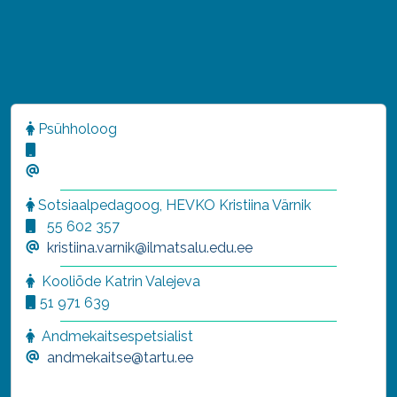
Psühholoog
Sotsiaalpedagoog, HEVKO Kristiina Värnik
55 602 357
kristiina.varnik@ilmatsalu.edu.ee
Kooliõde Katrin Valejeva
51 971 639
Andmekaitsespetsialist
andmekaitse@tartu.ee