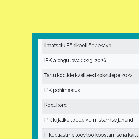
Ilmatsalu Põhikooli õppekava
IPK arengukava 2023-2026
Tartu koolide kvaliteedikokkulepe 2022
IPK põhimäärus
Kodukord
IPK kirjalike tööde vormistamise juhend
III kooliastme loovtöö koostamise ja kai