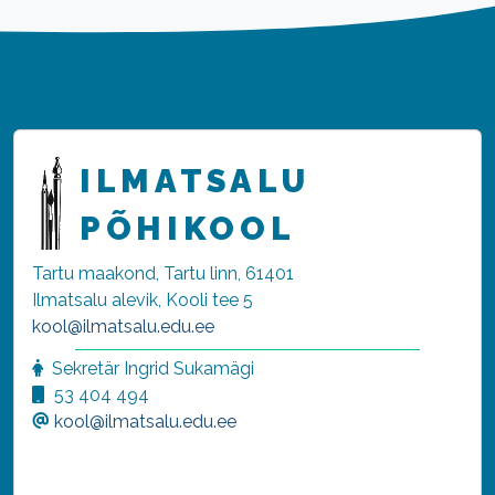
ILMATSALU
PÕHIKOOL
Tartu maakond, Tartu linn, 61401
Ilmatsalu alevik, Kooli tee 5
kool@ilmatsalu.edu.ee
Sekretär Ingrid Sukamägi
53 404 494
kool@ilmatsalu.edu.ee