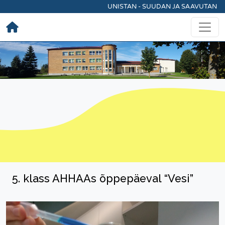
UNISTAN - SUUDAN JA SAAVUTAN
5. klass AHHAAs õppepäeval “Vesi”