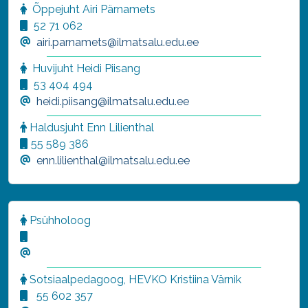
Õppejuht Airi Pärnamets
52 71 062
airi.parnamets@ilmatsalu.edu.ee
Huvijuht Heidi Piisang
53 404 494
heidi.piisang@ilmatsalu.edu.ee
Haldusjuht
Enn Lilienthal
55 589 386
enn.lilienthal@ilmatsalu.edu.ee
Psühholoog
Sotsiaalpedagoog, HEVKO Kristiina Värnik
55 602 357