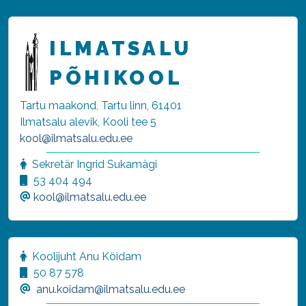
ILMATSALU
PÕHIKOOL
Tartu maakond, Tartu linn, 61401
Ilmatsalu alevik, Kooli tee 5
kool@ilmatsalu.edu.ee
Sekretär Ingrid Sukamägi
53 404 494
kool@ilmatsalu.edu.ee
Koolijuht Anu Köidam
50 87 578
anu.koidam@ilmatsalu.edu.ee