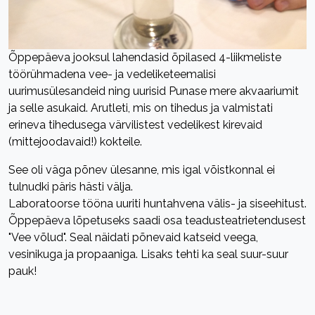
Õppepäeva jooksul lahendasid õpilased 4-liikmeliste
töörühmadena vee- ja vedeliketeemalisi
uurimusülesandeid ning uurisid Punase mere akvaariumit
ja selle asukaid. Arutleti, mis on tihedus ja valmistati
erineva tihedusega värvilistest vedelikest kirevaid
(mittejoodavaid!) kokteile.
See oli väga põnev ülesanne, mis igal võistkonnal ei
tulnudki päris hästi välja.
Laboratoorse tööna uuriti huntahvena välis- ja siseehitust.
Õppepäeva lõpetuseks saadi osa teadusteatrietendusest
"Vee võlud". Seal näidati põnevaid katseid veega,
vesinikuga ja propaaniga. Lisaks tehti ka seal suur-suur
pauk!