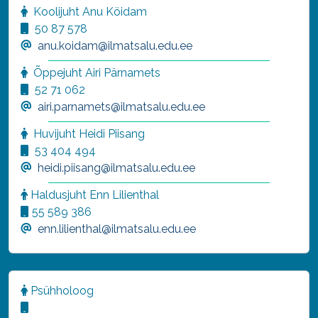
Koolijuht Anu Köidam
50 87 578
anu.koidam@ilmatsalu.edu.ee
Õppejuht Airi Pärnamets
52 71 062
airi.parnamets@ilmatsalu.edu.ee
Huvijuht Heidi Piisang
53 404 494
heidi.piisang@ilmatsalu.edu.ee
Haldusjuht
Enn Lilienthal
55 589 386
enn.lilienthal@ilmatsalu.edu.ee
Psühholoog