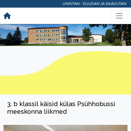
UNISTAN - SUUDAN JA SAAVUTAN
3. b klassil käisid külas Psühhobussi
meeskonna liikmed