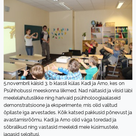
5.novembril käisid 3. b klassil külas Kadi ja Arno, kes on
Psühhobussi meeskonna liikmed. Nad näitasid ja viisid läbi
meelelahutuslikke ning harivaid psühholoogiaalaseid
demonstratsioone ja eksperimente, mis olid valitud
õpilaste iga arvestades. Kõik katsed pakkusid põnevust ja
avastamisrõõmu. Kadi ja Arno olid väga toredad ja
sõbralikud ning vastasid meeleldi meie küsimustele,
jagasid selgitusi.