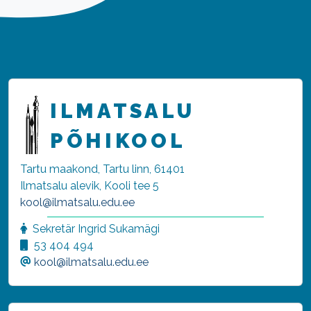
ILMATSALU
PÕHIKOOL
Tartu maakond, Tartu linn, 61401
Ilmatsalu alevik, Kooli tee 5
kool@ilmatsalu.edu.ee
Sekretär Ingrid Sukamägi
53 404 494
kool@ilmatsalu.edu.ee