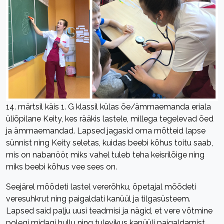
14. märtsil käis 1. G klassil külas õe/ämmaemanda eriala
üliõpilane Keity, kes rääkis lastele, millega tegelevad õed
ja ämmaemandad. Lapsed jagasid oma mõtteid lapse
sünnist ning Keity seletas, kuidas beebi kõhus toitu saab,
mis on nabanöör, miks vahel tuleb teha keisrilõige ning
miks beebi kõhus vee sees on.
Seejärel mõõdeti lastel vererõhku, õpetajal mõõdeti
veresuhkrut ning paigaldati kanüül ja tilgasüsteem.
Lapsed said palju uusi teadmisi ja nägid, et vere võtmine
polegi midagi hullu ning tulevikus kanüüli paigaldamist