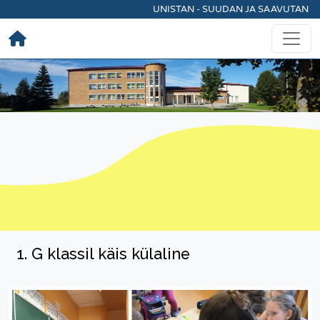
UNISTAN - SUUDAN JA SAAVUTAN
1. G klassil käis külaline