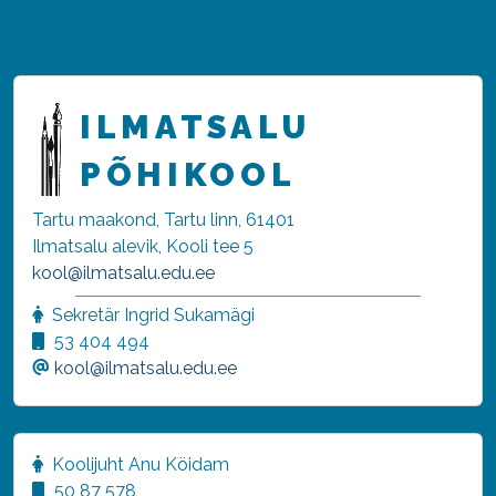
ILMATSALU
PÕHIKOOL
Tartu maakond, Tartu linn, 61401
Ilmatsalu alevik, Kooli tee 5
kool@ilmatsalu.edu.ee
Sekretär Ingrid Sukamägi
53 404 494
kool@ilmatsalu.edu.ee
Koolijuht Anu Köidam
50 87 578