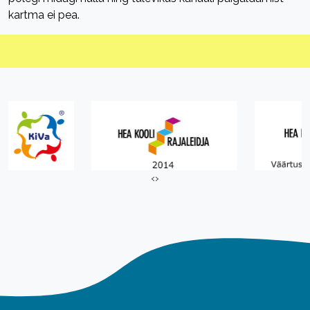
kartma ei pea.
‹
›