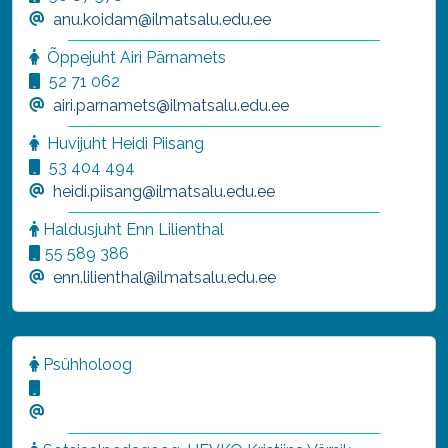
anu.koidam@ilmatsalu.edu.ee
Õppejuht Airi Pärnamets
52 71 062
airi.parnamets@ilmatsalu.edu.ee
Huvijuht Heidi Piisang
53 404 494
heidi.piisang@ilmatsalu.edu.ee
Haldusjuht
Enn Lilienthal
55 589 386
enn.lilienthal@ilmatsalu.edu.ee
Psühholoog