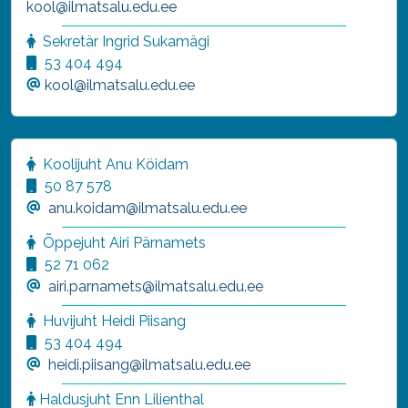
kool@ilmatsalu.edu.ee
Sekretär Ingrid Sukamägi
53 404 494
kool@ilmatsalu.edu.ee
Koolijuht Anu Köidam
50 87 578
anu.koidam@ilmatsalu.edu.ee
Õppejuht Airi Pärnamets
52 71 062
airi.parnamets@ilmatsalu.edu.ee
Huvijuht Heidi Piisang
53 404 494
heidi.piisang@ilmatsalu.edu.ee
Haldusjuht
Enn Lilienthal