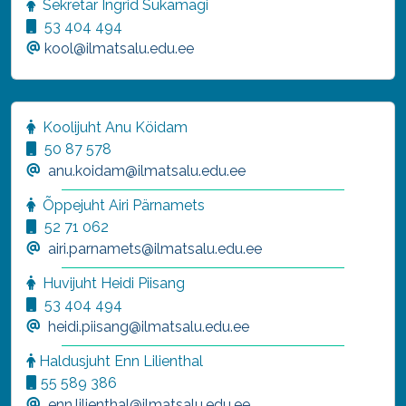
Sekretär Ingrid Sukamägi
53 404 494
kool@ilmatsalu.edu.ee
Koolijuht Anu Köidam
50 87 578
anu.koidam@ilmatsalu.edu.ee
Õppejuht Airi Pärnamets
52 71 062
airi.parnamets@ilmatsalu.edu.ee
Huvijuht Heidi Piisang
53 404 494
heidi.piisang@ilmatsalu.edu.ee
Haldusjuht
Enn Lilienthal
55 589 386
enn.lilienthal@ilmatsalu.edu.ee